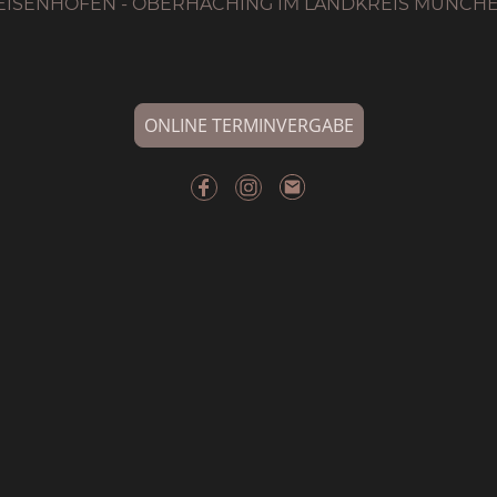
EISENHOFEN - OBERHACHING IM LANDKREIS MÜNCHE
ONLINE TERMINVERGABE